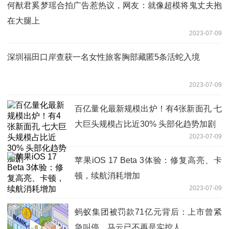
何猷君奚梦瑶合拍广告惹热议，网友：就像超模将鬼丈夫抱
在大腿上
2023-07-09
深圳福田口岸查获一名女性旅客胸部藏匿5条活蛇入境
2023-07-09
百亿量化最新规模出炉！有4张新面孔 七
大巨头规模占比近30% 头部化趋势加剧
2023-07-09
苹果iOS 17 Beta 3体验：修复高亮、卡
顿，续航消耗增加
2023-07-09
蚂蚁集团被罚款71亿元背后：上市曾紧
急叫停，马云已不再是实控人