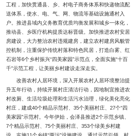
工程，加快贯通县、乡、村电子商务体系和快递物流配
送体系，使水、电、气、网、物流等基础设施通村入
户。推进县域内义务教育优质均衡发展和城乡一体化，
推动县、乡医疗机构提质达标晋级。加快推进农村安居
房建设，大力整治农村违规建房，建立农村建房风貌管
控机制，注重保护传统村落和特色民居，打造白雾、红
石岩等6个乡村振兴“四美家园”示范点，全面实施“十百
千”示范工程，让美丽乡村建设走深走实。
改善农村人居环境，深入开展农村人居环境整治提
升五年行动，持续开展村庄清洁行动，因地制宜推进农
村改厕、生活垃圾处理和生活污水治理，绿化美化亮化
村庄，建成40个精品示范村、35个美丽村庄、27个“四
美家园”示范村。今年伊始，会泽县推进2个示范乡镇、
7个精品示范村、75个美丽村庄、353个绿美乡村建
设，实施11个乡镇“两污”设施建设。通过示范引领，村