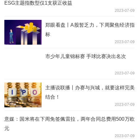
ESG主题指数型仅1支获正收益
2023-07-09
郑眼看盘丨A股暂乏力，下周聚焦经济指
标
2023-07-09
市少年儿童锦标赛 手球比赛决出名次
2023-07-09
主播说联播丨办赛与兴城，就要这样完美
结合！
2023-07-09
意媒：国米将在下周免签佩雷拉，两年合同总费用500万欧
元
2023-07-09