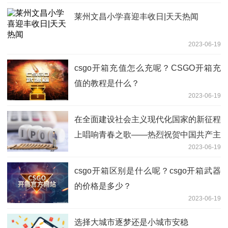
莱州文昌小学喜迎丰收日|天天热闻
2023-06-19
csgo开箱充值怎么充呢？CSGO开箱充
值的教程是什么？
2023-06-19
在全面建设社会主义现代化国家的新征程
上唱响青春之歌——热烈祝贺中国共产主
2023-06-19
义青年团第十九次全国代表大会开幕 热
点
csgo开箱区别是什么呢？csgo开箱武器
的价格是多少？
2023-06-19
选择大城市逐梦还是小城市安稳