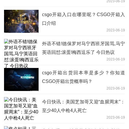
2023-06-19
csgo开箱入口在哪里呢？CSGO开箱入
口介绍
2023-06-19
外语不错!德保罗对马宁西班牙国骂,马宁
英语回怼:滚蛋!梅西逗乐了 今日热议
2023-06-19
csgo开箱出货回本率是多少？你知道
CSGO开箱出货概率吗？
2023-06-19
今日快讯：美国芝加哥又迎“血腥周末”：
至少40人中枪4人死亡
2023-06-19