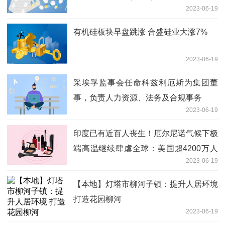
2023-06-19
射任务
有机硅板块早盘跳涨 合盛硅业大涨7%
2023-06-19
采埃孚监事会任命科兹利厄斯为集团董
事，负责人力资源、法务及合规事务
2023-06-19
印度已有近百人丧生！厄尔尼诺气候下极
端高温继续肆虐全球：美国超4200万人
2023-06-19
处于警报状态、巴基斯坦上破50℃……
【本地】灯塔市柳河子镇：提升人居环境
打造花园柳河
2023-06-19